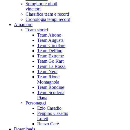
Spingitori e piloti
vincitori
Classifica team e record
Cronologia tempi record
Amarcord
Team storici
Team Airone
Team Augusta
Team Circolare
Team Delfino
Team Extreme
Team Go Kart
Team La Rossa
Team Nera
Team Rione
Montagnola
Team Rondine
Team Scuderia
Piana
Personaggi
Ezio Casadio
Peppino Casadio
Loreti
Renzo Cerè
Downloads