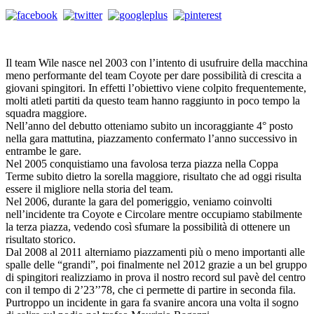
Il team Wile nasce nel 2003 con l’intento di usufruire della macchina
meno performante del team Coyote per dare possibilità di crescita a
giovani spingitori. In effetti l’obiettivo viene colpito frequentemente,
molti atleti partiti da questo team hanno raggiunto in poco tempo la
squadra maggiore.
Nell’anno del debutto otteniamo subito un incoraggiante 4° posto
nella gara mattutina, piazzamento confermato l’anno successivo in
entrambe le gare.
Nel 2005 conquistiamo una favolosa terza piazza nella Coppa
Terme subito dietro la sorella maggiore, risultato che ad oggi risulta
essere il migliore nella storia del team.
Nel 2006, durante la gara del pomeriggio, veniamo coinvolti
nell’incidente tra Coyote e Circolare mentre occupiamo stabilmente
la terza piazza, vedendo così sfumare la possibilità di ottenere un
risultato storico.
Dal 2008 al 2011 alterniamo piazzamenti più o meno importanti alle
spalle delle “grandi”, poi finalmente nel 2012 grazie a un bel gruppo
di spingitori realizziamo in prova il nostro record sul pavè del centro
con il tempo di 2’23’’78, che ci permette di partire in seconda fila.
Purtroppo un incidente in gara fa svanire ancora una volta il sogno