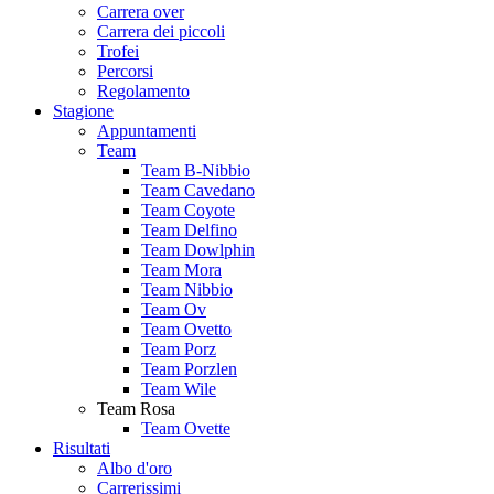
Carrera over
Carrera dei piccoli
Trofei
Percorsi
Regolamento
Stagione
Appuntamenti
Team
Team B-Nibbio
Team Cavedano
Team Coyote
Team Delfino
Team Dowlphin
Team Mora
Team Nibbio
Team Ov
Team Ovetto
Team Porz
Team Porzlen
Team Wile
Team Rosa
Team Ovette
Risultati
Albo d'oro
Carrerissimi