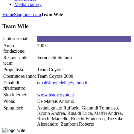
Media Gallery
Home
Stagione
Team
Team Wile
Team Wile
Colori sociali:
Anno
2003
fondazione:
Responsabile
Vernocchi Stefano
team:
Progettista:
Team Coyote
Costruttore/anno:
Team Coyote 2009
Email di
emailsimonelelli@yahoo.it
riferimento:
Sito internet:
www.teamcoyote.it
Pilota:
De Matteis Antonio
Spingitori:
Avantaggiato Raffaele, Giannuli Tommaso,
Iacono Andrea, Rinaldi Luca, Maffei Andrea,
Rocchi Marcello, Rocchi Francesco, Tozzola
Alessandro, Zamboni Roberto