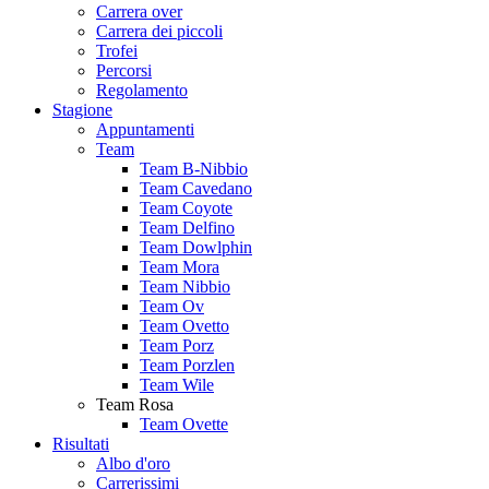
Carrera over
Carrera dei piccoli
Trofei
Percorsi
Regolamento
Stagione
Appuntamenti
Team
Team B-Nibbio
Team Cavedano
Team Coyote
Team Delfino
Team Dowlphin
Team Mora
Team Nibbio
Team Ov
Team Ovetto
Team Porz
Team Porzlen
Team Wile
Team Rosa
Team Ovette
Risultati
Albo d'oro
Carrerissimi