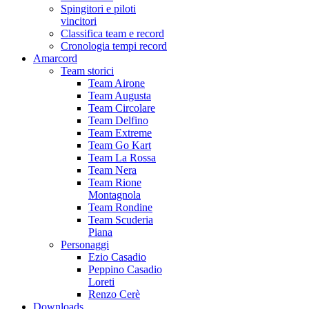
Spingitori e piloti
vincitori
Classifica team e record
Cronologia tempi record
Amarcord
Team storici
Team Airone
Team Augusta
Team Circolare
Team Delfino
Team Extreme
Team Go Kart
Team La Rossa
Team Nera
Team Rione
Montagnola
Team Rondine
Team Scuderia
Piana
Personaggi
Ezio Casadio
Peppino Casadio
Loreti
Renzo Cerè
Downloads