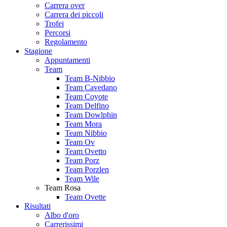
Carrera over
Carrera dei piccoli
Trofei
Percorsi
Regolamento
Stagione
Appuntamenti
Team
Team B-Nibbio
Team Cavedano
Team Coyote
Team Delfino
Team Dowlphin
Team Mora
Team Nibbio
Team Ov
Team Ovetto
Team Porz
Team Porzlen
Team Wile
Team Rosa
Team Ovette
Risultati
Albo d'oro
Carrerissimi