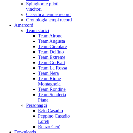
Spingitori e piloti
vincitori
Classifica team e record
Cronologia tempi record
Amarcord
Team storici
Team Airone
Team Augusta
Team Circolare
Team Delfino
Team Extreme
Team Go Kart
Team La Rossa
Team Nera
Team Rione
Montagnola
Team Rondine
Team Scuderia
Piana
Personaggi
Ezio Casadio
Peppino Casadio
Loreti
Renzo Cerè
Downloads