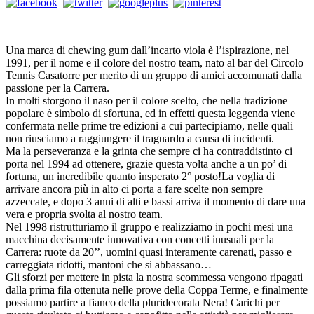
Una marca di chewing gum dall’incarto viola è l’ispirazione, nel
1991, per il nome e il colore del nostro team, nato al bar del Circolo
Tennis Casatorre per merito di un gruppo di amici accomunati dalla
passione per la Carrera.
In molti storgono il naso per il colore scelto, che nella tradizione
popolare è simbolo di sfortuna, ed in effetti questa leggenda viene
confermata nelle prime tre edizioni a cui partecipiamo, nelle quali
non riusciamo a raggiungere il traguardo a causa di incidenti.
Ma la perseveranza e la grinta che sempre ci ha contraddistinto ci
porta nel 1994 ad ottenere, grazie questa volta anche a un po’ di
fortuna, un incredibile quanto insperato 2° posto!La voglia di
arrivare ancora più in alto ci porta a fare scelte non sempre
azzeccate, e dopo 3 anni di alti e bassi arriva il momento di dare una
vera e propria svolta al nostro team.
Nel 1998 ristrutturiamo il gruppo e realizziamo in pochi mesi una
macchina decisamente innovativa con concetti inusuali per la
Carrera: ruote da 20’’, uomini quasi interamente carenati, passo e
carreggiata ridotti, mantoni che si abbassano…
Gli sforzi per mettere in pista la nostra scommessa vengono ripagati
dalla prima fila ottenuta nelle prove della Coppa Terme, e finalmente
possiamo partire a fianco della pluridecorata Nera! Carichi per