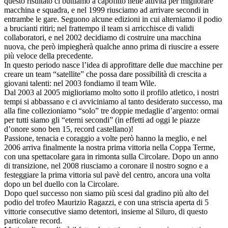
questo risultato ci buttiamo a capofitto nelle attività per migliorare
macchina e squadra, e nel 1999 riusciamo ad arrivare secondi in
entrambe le gare. Seguono alcune edizioni in cui alterniamo il podio
a brucianti ritiri; nel frattempo il team si arricchisce di validi
collaboratori, e nel 2002 decidiamo di costruire una macchina
nuova, che però impiegherà qualche anno prima di riuscire a essere
più veloce della precedente.
In questo periodo nasce l’idea di approfittare delle due macchine per
creare un team “satellite” che possa dare possibilità di crescita a
giovani talenti: nel 2003 fondiamo il team Wile.
Dal 2003 al 2005 miglioriamo molto sotto il profilo atletico, i nostri
tempi si abbassano e ci avviciniamo al tanto desiderato successo, ma
alla fine collezioniamo “solo” tre doppie medaglie d’argento: ormai
per tutti siamo gli “eterni secondi” (in effetti ad oggi le piazze
d’onore sono ben 15, record castellano)!
Passione, tenacia e coraggio a volte però hanno la meglio, e nel
2006 arriva finalmente la nostra prima vittoria nella Coppa Terme,
con una spettacolare gara in rimonta sulla Circolare. Dopo un anno
di transizione, nel 2008 riusciamo a coronare il nostro sogno e a
festeggiare la prima vittoria sul pavè del centro, ancora una volta
dopo un bel duello con la Circolare.
Dopo quel successo non siamo più scesi dal gradino più alto del
podio del trofeo Maurizio Ragazzi, e con una striscia aperta di 5
vittorie consecutive siamo detentori, insieme al Siluro, di questo
particolare record.