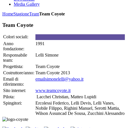
Media Gallery
Home
Stagione
Team
Team Coyote
Team Coyote
Colori sociali:
Anno
1991
fondazione:
Responsabile
Lelli Simone
team:
Progettista:
Team Coyote
Costruttore/anno:
Team Coyote 2013
Email di
emailsimonelelli@yahoo.it
riferimento:
Sito internet:
www.teamcoyote.it
Pilota:
Lacchei Christian, Matteo Lupidi
Spingitori:
Ercolessi Federico, Lelli Devis, Lelli Vanes,
Nobile Filippo, Righini Manuel, Serotti Mattia,
Wilson Assuncad De Sousa, Zucchini Alessandro